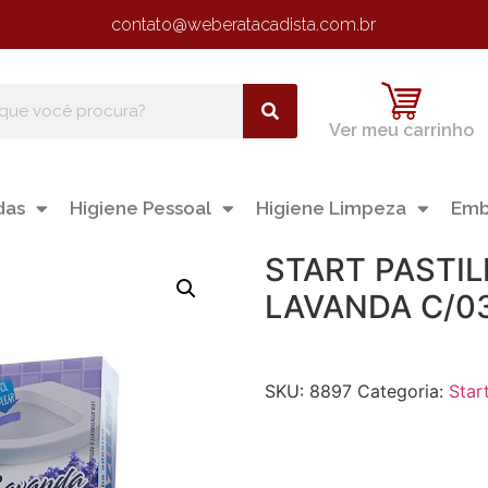
contato@weberatacadista.com.br
Ver meu carrinho
das
Higiene Pessoal
Higiene Limpeza
Emb
START PASTIL
LAVANDA C/0
SKU:
8897
Categoria:
Star