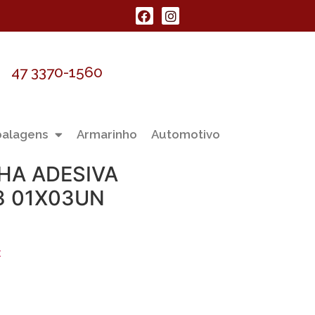
47 3370-1560
alagens
Armarinho
Automotivo
HA ADESIVA
3 01X03UN
t