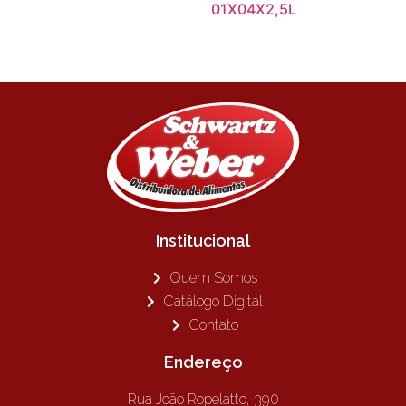
01X04X2,5L
Institucional
Quem Somos
Catálogo Digital
Contato
Endereço
Rua João Ropelatto, 390