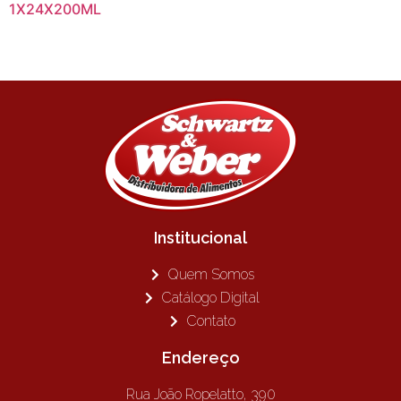
1X24X200ML
Institucional
Quem Somos
Catálogo Digital
Contato
Endereço
Rua João Ropelatto, 390