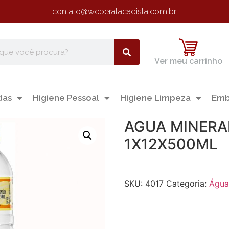
contato@weberatacadista.com.br
Ver meu carrinho
das
Higiene Pessoal
Higiene Limpeza
Emb
AGUA MINERA
1X12X500ML
SKU:
4017
Categoria:
Águ