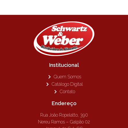
Institucional
Quem Somos
Catálogo Digital
Contato
Endereço
Rua João Ropelatto, 390
Nereu Ramos – Galpão 02