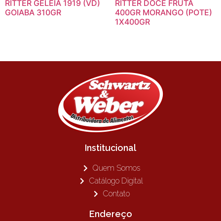
RITTER GELEIA 1919 (VD)
RITTER DOCE FRUTA
GOIABA 310GR
400GR MORANGO (POTE)
1X400GR
Institucional
Quem Somos
Catálogo Digital
Contato
Endereço