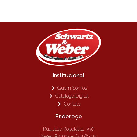
Institucional
Quem Somos
Catálogo Digital
Contato
Endereço
Rua João Ropelatto, 390
Nereu Ramos – Galpão 02