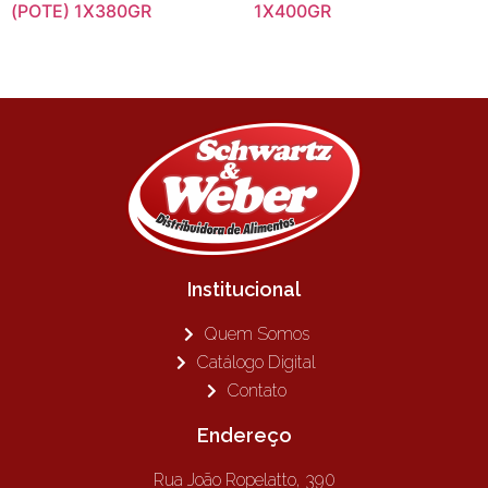
(POTE) 1X380GR
1X400GR
Institucional
Quem Somos
Catálogo Digital
Contato
Endereço
Rua João Ropelatto, 390