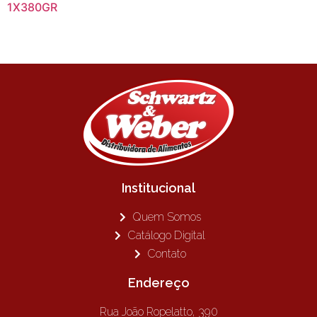
1X380GR
Institucional
Quem Somos
Catálogo Digital
Contato
Endereço
Rua João Ropelatto, 390