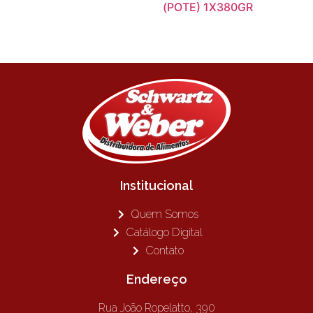
(POTE) 1X380GR
Institucional
Quem Somos
Catálogo Digital
Contato
Endereço
Rua João Ropelatto, 390