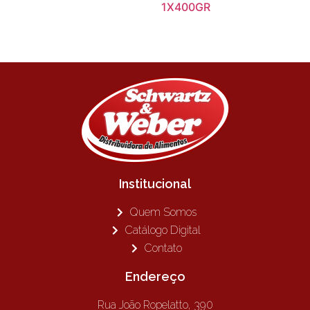
1X400GR
Institucional
Quem Somos
Catálogo Digital
Contato
Endereço
Rua João Ropelatto, 390