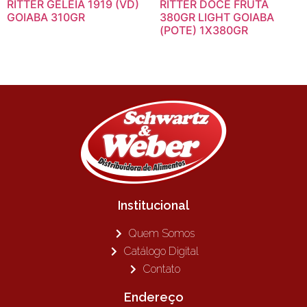
RITTER GELEIA 1919 (VD)
RITTER DOCE FRUTA
GOIABA 310GR
380GR LIGHT GOIABA
(POTE) 1X380GR
Institucional
Quem Somos
Catálogo Digital
Contato
Endereço