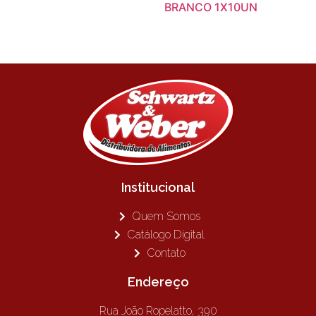
BRANCO 1X10UN
Institucional
Quem Somos
Catálogo Digital
Contato
Endereço
Rua João Ropelatto, 390