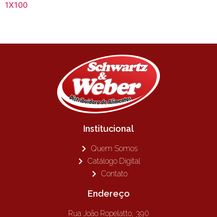
1X100
Institucional
Quem Somos
Catálogo Digital
Contato
Endereço
Rua João Ropelatto, 390