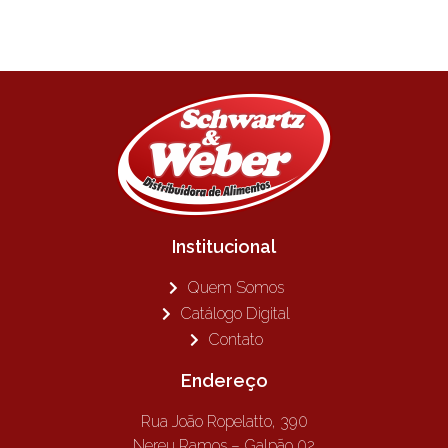
Institucional
Quem Somos
Catálogo Digital
Contato
Endereço
Rua João Ropelatto, 390
Nereu Ramos – Galpão 02