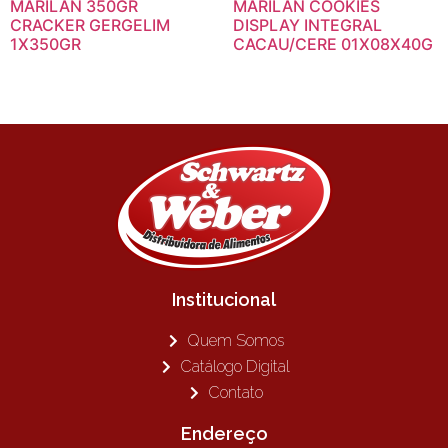
MARILAN 350GR
MARILAN COOKIES
CRACKER GERGELIM
DISPLAY INTEGRAL
1X350GR
CACAU/CERE 01X08X40G
Institucional
Quem Somos
Catálogo Digital
Contato
Endereço