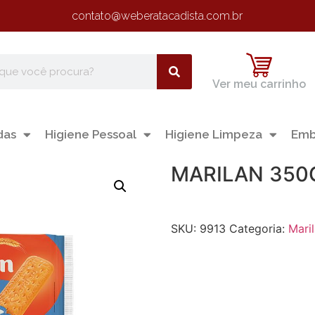
contato@weberatacadista.com.br
Ver meu carrinho
das
Higiene Pessoal
Higiene Limpeza
Emb
MARILAN 350G
SKU:
9913
Categoria:
Mari