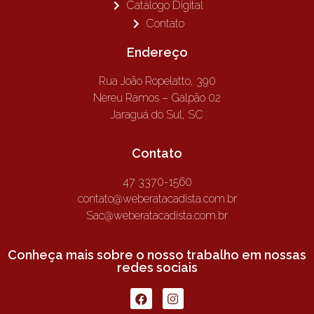
Catálogo Digital
Contato
Endereço
Rua João Ropelatto, 390
Nereu Ramos – Galpão 02
Jaraguá do Sul, SC
Contato
47 3370-1560
contato@weberatacadista.com.br
Sac@weberatacadista.com.br
Conheça mais sobre o nosso trabalho em nossas
redes sociais