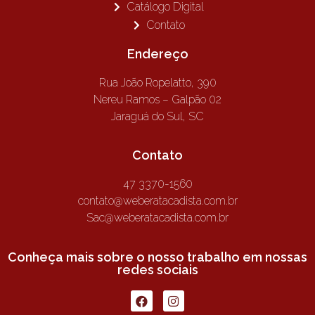
Catálogo Digital
Contato
Endereço
Rua João Ropelatto, 390
Nereu Ramos – Galpão 02
Jaraguá do Sul, SC
Contato
47 3370-1560
contato@weberatacadista.com.br
Sac@weberatacadista.com.br
Conheça mais sobre o nosso trabalho em nossas
redes sociais