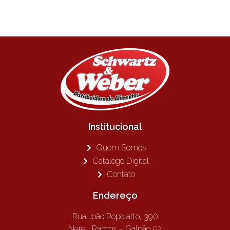
Institucional
Quem Somos
Catálogo Digital
Contato
Endereço
Rua João Ropelatto, 390
Nereu Ramos – Galpão 02