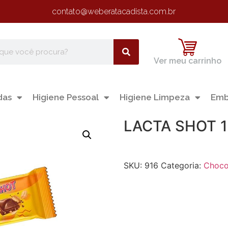
contato@weberatacadista.com.br
Ver meu carrinho
das
Higiene Pessoal
Higiene Limpeza
Emb
LACTA SHOT 
SKU:
916
Categoria:
Choco