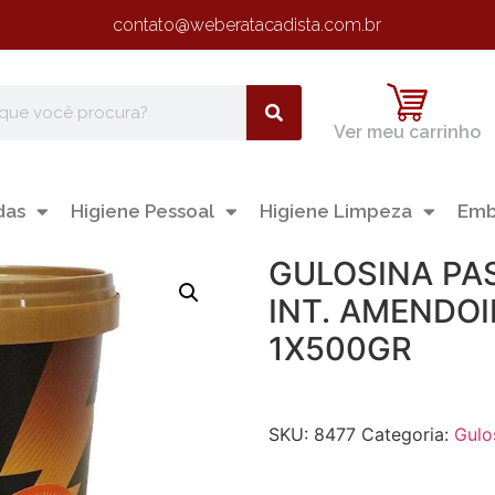
contato@weberatacadista.com.br
Ver meu carrinho
das
Higiene Pessoal
Higiene Limpeza
Emb
GULOSINA PA
INT. AMENDO
1X500GR
SKU:
8477
Categoria:
Gulo