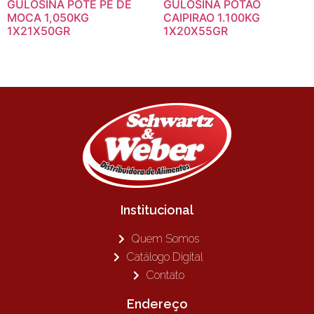
GULOSINA POTE PE DE
GULOSINA POTAO
MOCA 1,050KG
CAIPIRAO 1.100KG
1X21X50GR
1X20X55GR
Institucional
Quem Somos
Catálogo Digital
Contato
Endereço