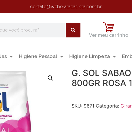
contato@weberatacadista.com.br
Ver meu carrinho
das
Higiene Pessoal
Higiene Limpeza
Emb
G. SOL SABAO
800GR ROSA 
SKU:
9671
Categoria:
Gira