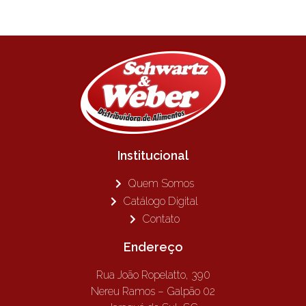
Institucional
Quem Somos
Catálogo Digital
Contato
Endereço
Rua João Ropelatto, 390
Nereu Ramos – Galpão 02