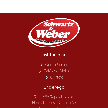
Institucional
Quem Somos
Catálogo Digital
Contato
Endereço
Rua João Ropelatto, 390
Nereu Ramos – Galpão 02