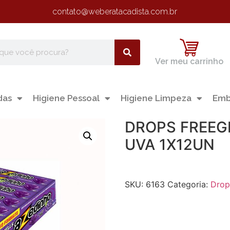
contato@weberatacadista.com.br
Ver meu carrinho
das
Higiene Pessoal
Higiene Limpeza
Emb
DROPS FREEG
UVA 1X12UN
SKU:
6163
Categoria:
Drop