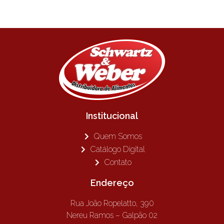
Institucional
Quem Somos
Catálogo Digital
Contato
Endereço
Rua João Ropelatto, 390
Nereu Ramos – Galpão 02