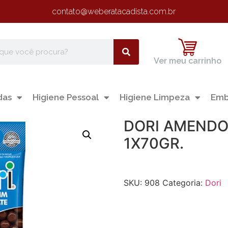
contato@weberatacadista.com.br
Ver meu carrinho
das
Higiene Pessoal
Higiene Limpeza
Emb
DORI AMENDO
1X70GR.
SKU:
908
Categoria:
Dori