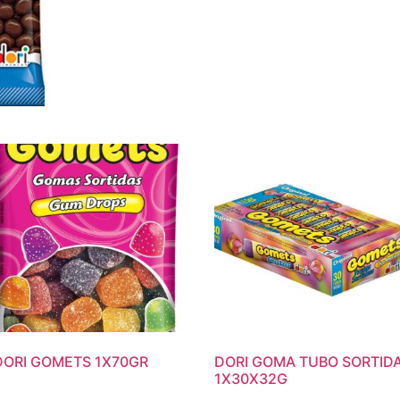
DORI GOMETS 1X70GR
DORI GOMA TUBO SORTID
1X30X32G