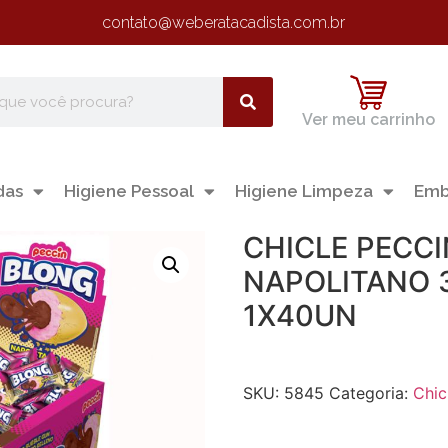
contato@weberatacadista.com.br
Ver meu carrinho
das
Higiene Pessoal
Higiene Limpeza
Emb
CHICLE PECC
NAPOLITANO 
1X40UN
SKU:
5845
Categoria:
Chic