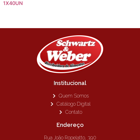
1X40UN
Institucional
Quem Somos
Catálogo Digital
Contato
Endereço
Rua João Ropelatto, 390