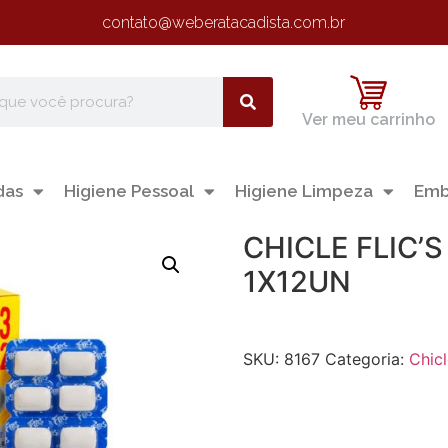
contato@weberatacadista.com.br
Ver meu carrinho
das
Higiene Pessoal
Higiene Limpeza
Emb
CHICLE FLIC’
1X12UN
SKU:
8167
Categoria:
Chic