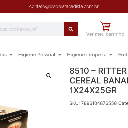
contato@weberatacadista.com.br
Ver meu carrinho
das
Higiene Pessoal
Higiene Limpeza
Emb
8510 – RITTE
CEREAL BANA
1X24X25GR
SKU:
7896104876558
Cate