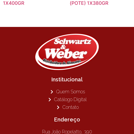
1X400GR
(POTE) 1X380GR
Institucional
Quem Somos
Catálogo Digital
Contato
Endereço
Rua João Ropelatto, 390