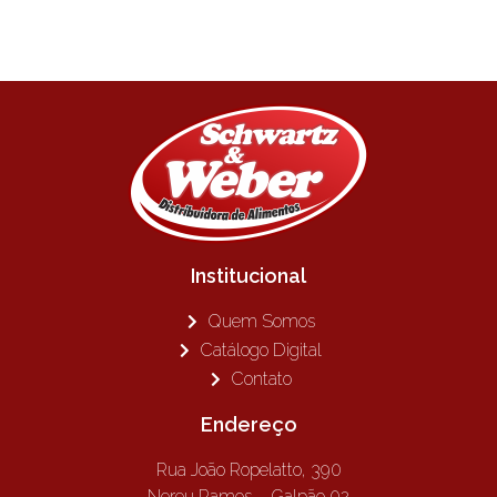
Institucional
Quem Somos
Catálogo Digital
Contato
Endereço
Rua João Ropelatto, 390
Nereu Ramos – Galpão 02