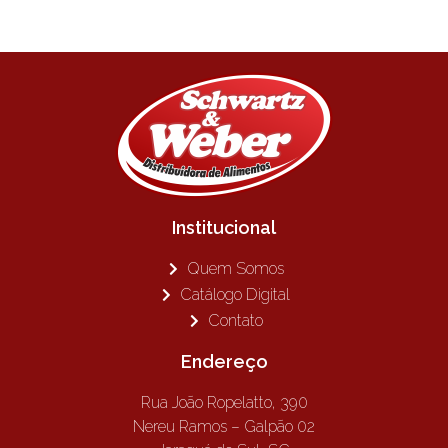
Institucional
Quem Somos
Catálogo Digital
Contato
Endereço
Rua João Ropelatto, 390
Nereu Ramos – Galpão 02