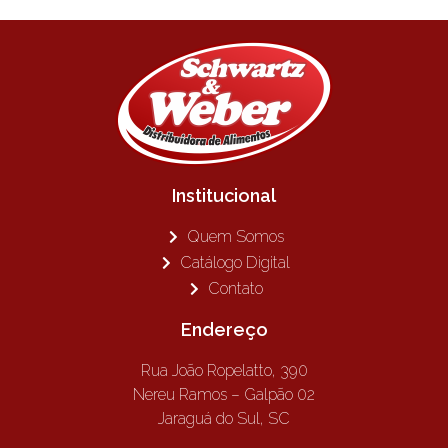
Institucional
Quem Somos
Catálogo Digital
Contato
Endereço
Rua João Ropelatto, 390
Nereu Ramos – Galpão 02
Jaraguá do Sul, SC