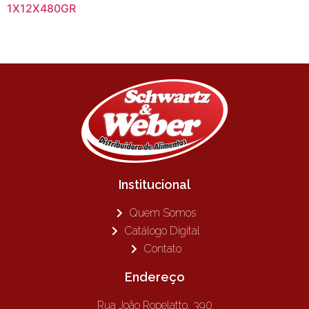
1X12X480GR
Institucional
Quem Somos
Catálogo Digital
Contato
Endereço
Rua João Ropelatto, 390