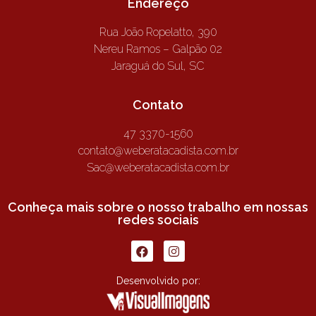
Endereço
Rua João Ropelatto, 390
Nereu Ramos – Galpão 02
Jaraguá do Sul, SC
Contato
47 3370-1560
contato@weberatacadista.com.br
Sac@weberatacadista.com.br
Conheça mais sobre o nosso trabalho em nossas
redes sociais
Desenvolvido por: