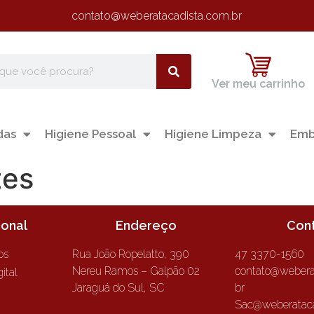
contato@weberatacadista.com.br
Ver meu carrinho
das
Higiene Pessoal
Higiene Limpeza
Emb
tes
ional
Endereço
Con
os
Rua João Ropelatto, 390
47 3370-1560
Nereu Ramos – Galpão 02
contato@webera
ital
Jaraguá do Sul, SC
br
Sac@weberataca