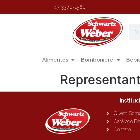
47 3370-1560
Alimentos
Bomboniere
Bebi
Representan
Instituc
Quem Som
Catálogo Dig
Contato