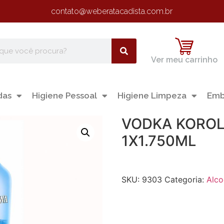
contato@weberatacadista.com.br
Ver meu carrinho
das
Higiene Pessoal
Higiene Limpeza
Emb
VODKA KOROL
1X1.750ML
SKU:
9303
Categoria:
Alco