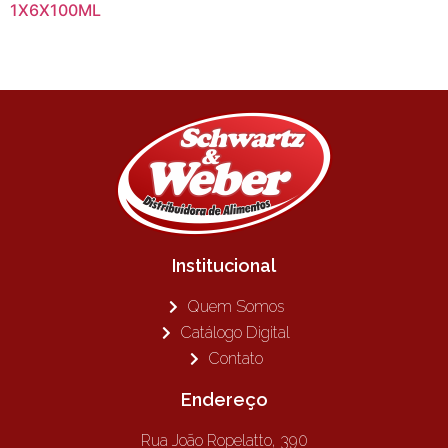
1X6X100ML
Institucional
Quem Somos
Catálogo Digital
Contato
Endereço
Rua João Ropelatto, 390