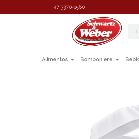
47 3370-1560
Alimentos
Bomboniere
Bebi