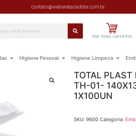
contato@weberatacadista.com.br
Ver meu carrinho
das
Higiene Pessoal
Higiene Limpeza
Emb
TOTAL PLAST
TH-01- 140X
1X100UN
SKU:
9600
Categoria:
Emb.