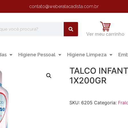
contato@weberatacadista.com.br
Ver meu carrinho
das
Higiene Pessoal
Higiene Limpeza
Emb
TALCO INFANT
1X200GR
SKU:
6205
Categoria:
Fral