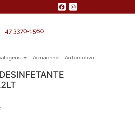
47 3370-1560
alagens
Armarinho
Automotivo
 DESINFETANTE
X2LT
t