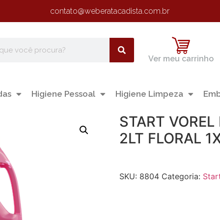
contato@weberatacadista.com.br
Ver meu carrinho
das
Higiene Pessoal
Higiene Limpeza
Emb
START VOREL
2LT FLORAL 1
SKU:
8804
Categoria:
Star