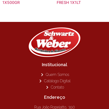
1X500GR
FRESH 1X1LT
Institucional
Quem Somos
Catálogo Digital
Contato
Endereço
Rua João Ropelatto, 390