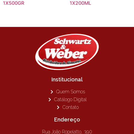
1X500GR
1X200ML
Institucional
Quem Somos
Catálogo Digital
Contato
Endereço
Rua João Ropelatto, 390