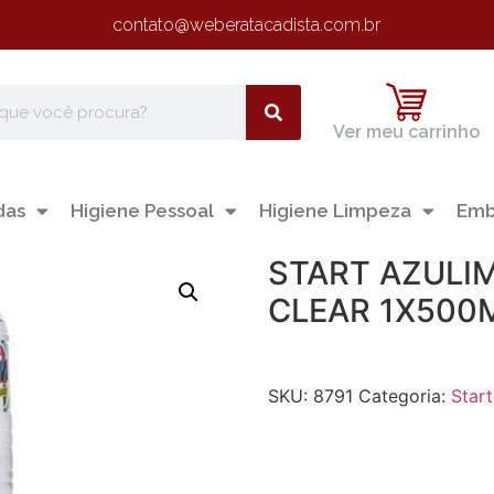
contato@weberatacadista.com.br
Ver meu carrinho
das
Higiene Pessoal
Higiene Limpeza
Emb
START AZULI
CLEAR 1X500
SKU:
8791
Categoria:
Start