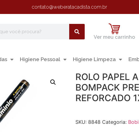
contato@weberatacadista.com.br
Ver meu carrinho
das
Higiene Pessoal
Higiene Limpeza
Emb
ROLO PAPEL 
BOMPACK PR
REFORCADO 
SKU:
8848
Categoria:
Bobi