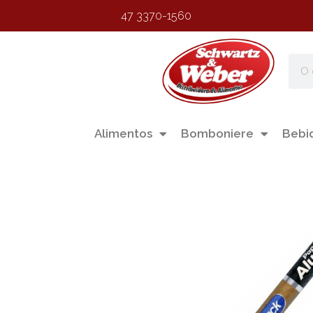
47 3370-1560
Alimentos
Bomboniere
Bebi