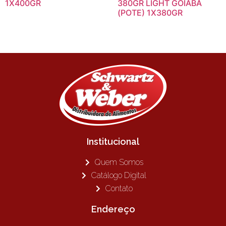
1X400GR
380GR LIGHT GOIABA
(POTE) 1X380GR
Institucional
Quem Somos
Catálogo Digital
Contato
Endereço